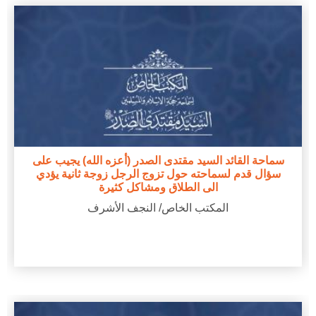
سماحة القائد السيد مقتدى الصدر (أعزه الله) يجيب على
سؤال قدم لسماحته حول تزوج الرجل زوجة ثانية يؤدي
الى الطلاق ومشاكل كثيرة
المكتب الخاص/ النجف الأشرف