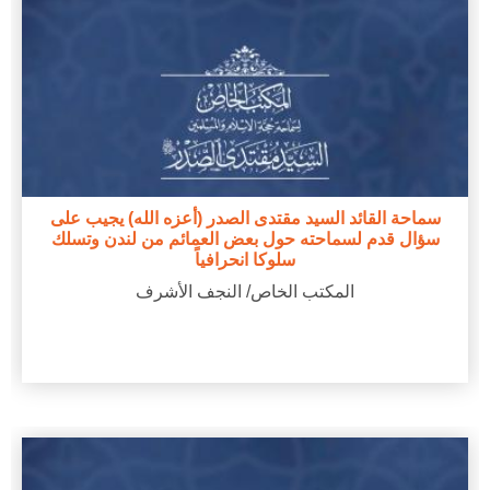
سماحة القائد السيد مقتدى الصدر (أعزه الله) يجيب على
سؤال قدم لسماحته حول بعض العمائم من لندن وتسلك
سلوكا انحرافياً
المكتب الخاص/ النجف الأشرف