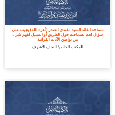
سماحة القائد السيد مقتدى الصدر (أعزه الله) يجيب على
سؤال قدم لسماحته حول الطريق أو السبيل لفهم شيء
من بواطن الآيات القرآنية
المكتب الخاص/ النجف الأشرف