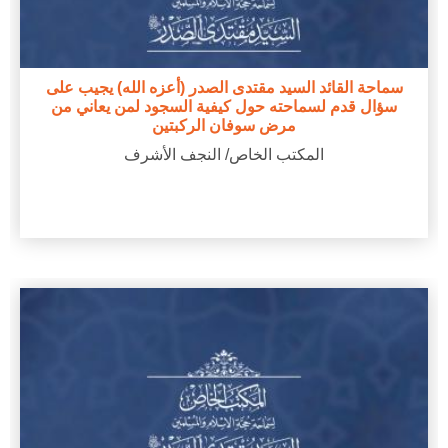
سماحة القائد السيد مقتدى الصدر (أعزه الله) يجيب على
سؤال قدم لسماحته حول كيفية السجود لمن يعاني من
مرض سوفان الركبتين
المكتب الخاص/ النجف الأشرف