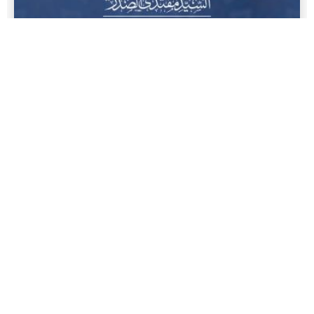
سماحة القائد السيد مقتدى الصدر (أعزه الله) يجيب على
سؤال قدم لسماحته حول الجهل المتعمد
المكتب الخاص/ النجف الأشرف