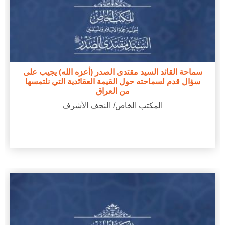
سماحة القائد السيد مقتدى الصدر (أعزه الله) يجيب على
سؤال قدم لسماحته حول القيمة العقائدية التي نلتمسها
من العراق
المكتب الخاص/ النجف الأشرف