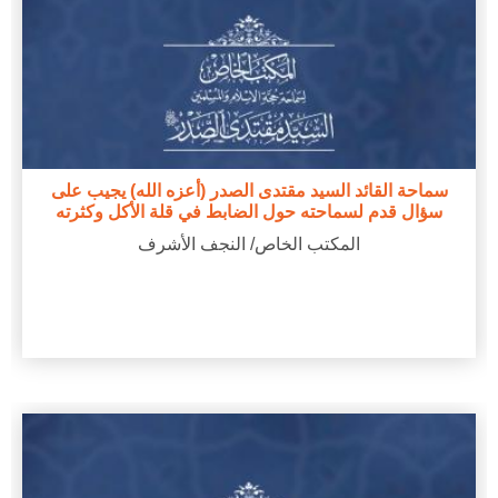
سماحة القائد السيد مقتدى الصدر (أعزه الله) يجيب على
سؤال قدم لسماحته حول الضابط في قلة الأكل وكثرته
المكتب الخاص/ النجف الأشرف