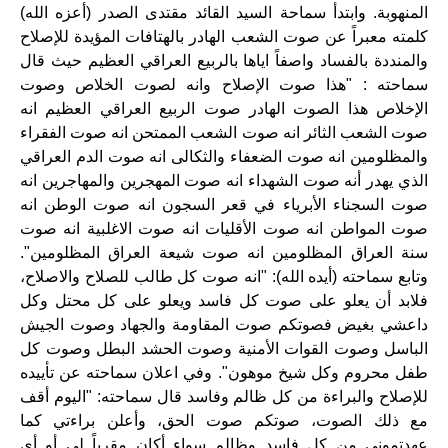
المنهوبة
.
وابتدأ سماحة السيد القائد مقتدى الصدر (أعزه الله)
كلمته معبراً عن صوت الشعب الهادر بالهتافات المؤيدة للإصلاح
والمنددة بالفساد واصفاً اياها بالربيع العراقي العظيم حيث قال
سماحته : "هذا صوت الإصلاح وانه لصوت الخلاص وصوت
الإخلاص هذا الصوت الهادر صوت الربيع العراقي العظيم انه
صوت الشعب الثائر انه صوت الشعب الممتحن انه صوت الفقراء
والمظلومين انه صوت الضعفاء والثكالى انه صوت الدم العراقي
الذي يهدر أنه صوت الشهداء انه صوت المهجرين والمهاجرين انه
صوت السجناء الأبرياء في قعر السجون انه صوت الوطن انه
صوت المواطن انه صوت الأقليات انه صوت الاغلبية انه صوت
سنة العراق المظلومين انه صوت شيعة العراق المظلومين
".
وتابع سماحته (أيده الله): "انه صوت كل طالب للصلاح والاصلاح،
فلابد أن يعلو على صوت كل فاسد ويعلو على كل محتل وكل
داعشي بغيض فصوتكم صوت المقاومة والجهاد وصوت الجيش
الباسل وصوت القوات الأمنية وصوت الحشد البطل وصوت كل
طفل محروم وكل شيخ موهون
".
وفي اعلان سماحته عن تأييده
للإصلاح والبراءة من كل ظالم وفاسد قال سماحته: "اليوم أقف
مع ذلك الصوت، صوتكم صوت الحق، وأعلن براءتي كما
عهدتموني من كل فاسد وظالم سواء أكان مقرباً لي أو أي