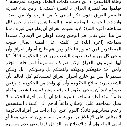
وطأة الفاسدين ؟ أين ذهبت كلمات العلماء وصوت المرجعية ؟
فهلموا معاً لنصرة العراق لا لنصرة (مقتدى)، ومن شاء نصرته
فلينصر العراق بدون ذكر اسمي لا من قريب ولا من بعيد
".
وازدادت الحماسة الوطنية لجموع المتظاهرين الغفيرة حين قال
سماحته (أعزه الله) : "لابد لصوت العراق أن يعلو دون غيره ، فأنا
من هنا أعلن فنائي في الوطن وحب الوطن من الإيمان
".
مشدداً
سماحته (اعزه الله) في كلمته على أهمية ايصال صوت
المتظاهرين لمن هم وراء الجُدُر ومن هم خارج أسوار العراق وأن
يتنحى كل من يرفض صوت الشعب من أفراد الحكومة قائلاً : "يا
أيها المؤمنون بالعراق ليكن صوتكم مسموعاً لمن خلف الجُدُر
ولمن أخذ حقوقكم وقوتكم ولقمتكم بل وصوتكم ، بل وليكن
مسموعاً لمن هو خارج أسوار العراق ليسمعكم كل العالم بأن
الشعب يريد اصلاح الحكومة وأن أي واحد من الحكومة اذا رفض
صوتكم لابد أن يتنحى لتكون له وقفة مشرفة مع الشعب وكفاه
ظلماً
".
وقد أعلن سماحته (أعزه الله) أن أياً من أفراد الحكومة لا
يمثل سماحته على الإطلاق داعياً اياهم الى كشف المفسدين
وعدم مسايرتهم قائلاً : "اليوم أعلن أن أي أحد من أفراد الحكومة
لا يمثلني على الإطلاق بل هو يتحمل نفسه وإن تعاطف معنا أو
انتمى الينا ، وإن أراد الإصلاح من الداخل فهذا يعني عدم مسايرة