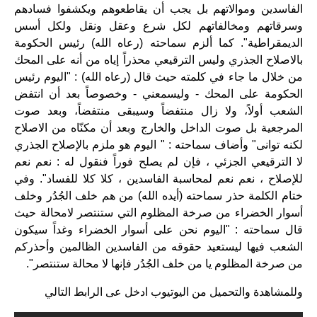
الفاسدين وموالاتهم بل يجب أن يقاطعوهم ويكشفوا فسادهم
وسرقاتهم ومخالفاتهم لكل شرع وعقل ونقل ولكل أسس
الديمقراطية
".
كما ألزم سماحته (رعاه الله) رئيس الحكومة
بالاصلاح الجذري وليس الترقيعي محذراً إياه من أنه على المحك
من خلال ما جاء في كلمته حيث قال (رعاه الله) : "اليوم رئيس
الحكومة على المحك - وليسمعني - وخصوصاً بعد أن انتفض
الشعب أولاً، ولا زال منتفضاً وسيبقى منتفضاً، وبعد صوت
المرجعية بل صوت الداخل والخارج وبعد أن مكنّاه من الاصلاح
لكنه توانى" وأضاف سماحته : " اليوم هو ملزم بالإصلاح الجذري
لا الترقيعي الجزئي ، فإن لم يصلح فوراً فنقول له : نعم نعم
للإصلاح ، نعم نعم لمحاسبة الفاسدين ، كلا كلا للفساد
".
وفي
ختام الكلمة حذر سماحته (أيده الله) من هم خلف الجُدُر وخلف
أسوار الخضراء من صرخة المظلوم التي ستنتصر لامحالة حيث
قال سماحته : "اليوم نحن على أسوار الخضراء وغداً سيكون
الشعب فيها ليستعيد حقوقه من الفاسدين الظالمين وأحذركم
من صرخة المظلوم يا من خلف الجُدُر فإنها لا محالة ستنتصر
".
وللمشاهدة والتحميل من اليوتيوب ادخل عى الرابط التالي