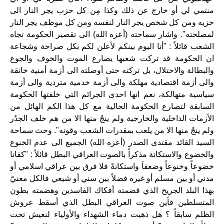
منتمي لي أو خارج عن ذلك وكذا مِن كل حزب يجر النار الى
حزبه ومن كل شخص يجر النار لنفسه ومن كل موظف يجر النار
لمصلحته
".
واشار سماحته (أعزه الله) الى تقصير الحكومة تجاه
الشعب قائلاً : "أنا اليوم بينكم لأعلن لكم بكل صراحة وشجاعة
ان الحكومة قد تركت شعبها يصارع الموت والخوف والجوع
والبطالة والاحتلال، بل تركته حتى أوصلته الى أزمة أمنية خانقة
والى أزمة اقتصادية مهلكة والى أزمة خدمية متردية والى أزمة
سياسية متهالكة، نعم انها احدى الجرائم التي خلفتها الحكومة
السابقة لتصارع الحكومة الحالية مع كل هذا الكم الهائل من
الأزمات الداخلية والخارجية ولم ينجُ منها الا من هم خلف الجدُر
ولم ينجُ منها الا من يلعب بمقدرات الشعب وقوته
".
وحث سماحة
السيد القائد مقتدى الصدر (أعزه الله) الجميع الى عدم الخنوع
والخضوع والاستكانة مذكراً بالصوت العراقي البطل قائلاً : "كفانا
خضوعاً وخنوعاً وضعفاَ واستكانةً فلا فرق بين عراقي اسلامي أو
مدني أو بين مسلم أو غيره فضلاً بين سني أو شيعي فالكل معنيّ
بهذا البلد الجريح الذي قضمته أفكاك الفاسدين وهضمته بطون
المتسلطين فأين صوت العراقي البطل الذي أسقط عروش
الظلم سابقاً ؟ هل ذهبت دماء الشهداء والأولياء لنعيش تحت