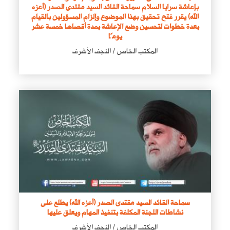
بإعاشة سرايا السلام سماحة القائد السيد مقتدى الصدر (أعزه
الله) يقرر فتح تحقيق بهذا الموضوع وإلزام المسؤولين بالقيام
بعدة خطوات لتحسين وضع الإعاشة بمدة أقصاها خمسة عشر
يومًا
المكتب الخاص / النجف الأشرف
سماحة القائد السيد مقتدى الصدر (أعزه الله) يطلع على
نشاطات اللجنة المكلفة بتنفيذ المهام ويعلق عليها
المكتب الخاص / النجف الأشرف