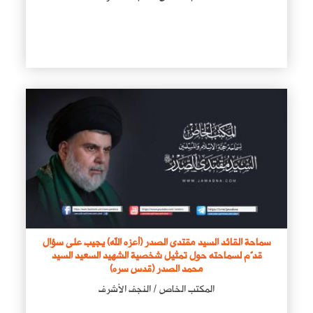
سماحة القائد السيد مقتدى الصدر (أعزه الله) يجيب على سؤال
قدّم لسماحته حول تمثيل شخصية الشهيد السعيد السيد
محمد الصدر (قدس سره)
المكتب الخاص / النجف الأشرف