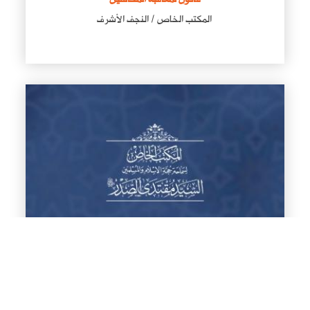
المكتب الخاص / النجف الأشرف
سماحة القائد السيد مقتدى الصدر (أعزه الله): الى المؤمنين
أعزهم الله بعزه نود إعلامهم بأن المكث والمبيت فـي (مضيف
آل الصدر) لهذا العام مخصص للقادمين من خارج النجف
الأشرف وللقادمين من خارج العراق حصراً