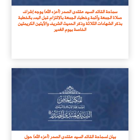
سماحة القائد السيد مقتدى الصدر (أعزه الله) يوجه إشراف
صلاة الجمعة وأئمة وخطباء الجمعة بالالتزام قبل البدء بالخطبة
بذكر الشهادات الثلاثة وذكر الحديث الشريف والآيتين الكريمتين
الخاصة بيوم الغدير
بيان لسماحة القائد السيد مقتدى الصدر (أعزه الله) حول