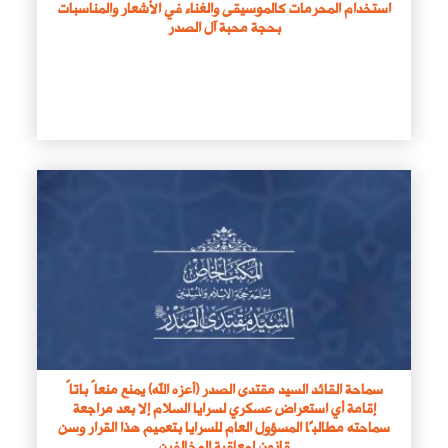
استخدام المحرمات كالموسيقى والغناء في الأشعار والمناسبات
بحجة محبة آل الصدر
سماحة القائد السيد مقتدى الصدر (أعزه الله) يمنع منعاً باتاً
إقامة أي استعراض عسكري لسرايا السلام إلا بعد مراجعة
سماحته مطالبًا المسؤول العام للسرايا بتعميم هذا القرار وسن
قانون لمعاقبة المخالفين