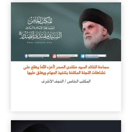
سماحة القائد السيد مقتدى الصدر (أعزه الله) يطلع على
نشاطات اللجنة المكلفة بتنفيذ المهام ويعلق عليها
المكتب الخاص / النجف الأشرف