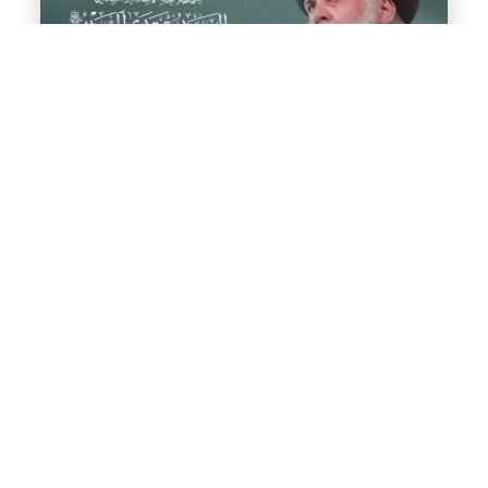
مساهمة سماحة القائد السيد مقتدىٰ الصدر (أعزه الله) لمشروع
البنيان المرصوص
المكتب الخاص / النجف الأشرف