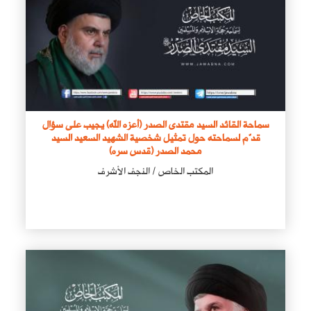
سماحة القائد السيد مقتدى الصدر (أعزه الله) يجيب على سؤال
قدّم لسماحته حول تمثيل شخصية الشهيد السعيد السيد
محمد الصدر (قدس سره)
المكتب الخاص / النجف الأشرف