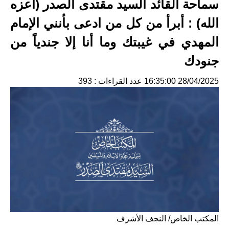
سماحة القائد السيد مقتدى الصدر (أعزه
الله) : أبرأ من كل من ادعى بأنني الإمام
المهدي في غيبتك وما أنا إلا جندياً من
جنودك
28/04/2025 16:35:00
عدد القراءات : 393
المكتب الخاص/ النجف الأشرف