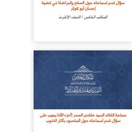
سؤال قدم لسماحته حول الصلح والمراضاة في قضية
إحسان أبو كوثر
المكتب الخاص / النجف الأشرف
فيسبوك
سماحة القائد السيد مقتدى الصدر (أعزه الله) يجيب على
سؤال قدم لسماحته حول المقصود بآثار الذنوب