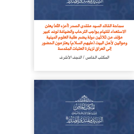
سماحة القائد السيد مقتدى الصدر (أعزه الله) يعلن
الاستعداد للقيام بواجب الترحاب والضيافة لوفد كبير
مؤلف من ثلاثين دولة يضم طلبة العلوم الدينية
وموالين لأهل البيت (عليهم السلام) يعتزمون الحضور
إلى العراق لزيارة العتبات المقدسة
المكتب الخاص / النجف الأشرف