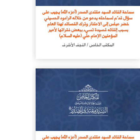
سماحة القائد السيد مقتدى الصدر (أعزه الله) يجيب على
سؤال قدّم لسماحته يدعو من خلاله الرادود الحسيني
خضر عباس إلى الاعتذار وترك القصائد لهذا العام
بسبب إلقائه قصيدة تسيء ببعض فقراتها لأمير
المؤمنين الإمام علي (عليه السلام)
المكتب الخاص / النجف الأشرف
سماحة القائد السيد مقتدى الصدر (أعزه الله) يجيب على