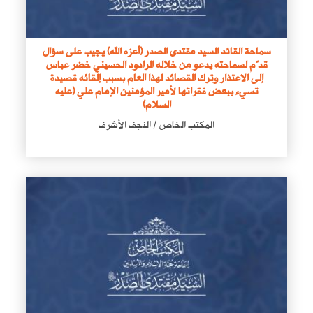
سماحة القائد السيد مقتدى الصدر (أعزه الله) يجيب على سؤال
قدّم لسماحته يدعو من خلاله الرادود الحسيني خضر عباس
إلى الاعتذار وترك القصائد لهذا العام بسبب إلقائه قصيدة
تسيء ببعض فقراتها لأمير المؤمنين الإمام علي (عليه
السلام)
المكتب الخاص / النجف الأشرف