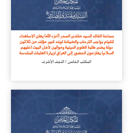
سماحة القائد السيد مقتدى الصدر (أعزه الله) يعلن الاستعداد
للقيام بواجب الترحاب والضيافة لوفد كبير مؤلف من ثلاثين
دولة يضم طلبة العلوم الدينية وموالين لأهل البيت (عليهم
السلام) يعتزمون الحضور إلى العراق لزيارة العتبات المقدسة
المكتب الخاص / النجف الأشرف