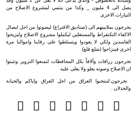
وشبانه بالخصوص - والذي يُدعى انه لا يقل عن 2 مليون وقد
يصل الى 4 مليون _ وكذا من ينتمي لمشروع الاصلاح من
التيارات الاخرى
يخرجون بملايينهم الى (صناديق الاقتراع) ليصوتوا من اجل ايصال
الاكفاء التكنقراط والمستقلين ليكملوا مشروع الاصلاح وليزيحوا
الفاسدين ولكي لا يعودوا ويتسلطوا على رقابنا واموالنا مرة
اخرى فينزاحوا (شلع قلع)
تخرجون زرافات وآلافاً بكل المحافظات لتمنعوا التزوير وتثبتوا
ان الاصلاح وصوته يعلو ولا يعلى عليه
تخرجون لتنتخبوا العراق من اجل العراق واياكم والخيانة
والخذلان .