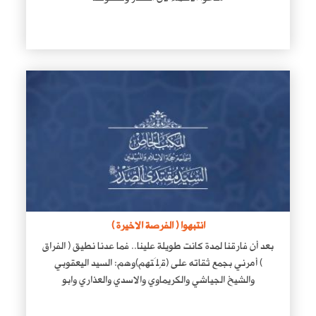
انتبهوا ( الفرصة الاخيرة )
بعد أن فارقنا لمدة كانت طويلة علينا.. فما عدنا نطيق ( الفراق
) أمرني بجمع ثقاته على (قِلَتهم)وهم: السيد اليعقوبي
والشيخ الجياشي والكريماوي والاسدي والعذاري وابو