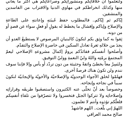
ولْتعلموا أن خلافاتِكم ومنشوراتِكم وصراعاتِكم هي أكثر ما يعاني 
منها وكذلك انخراطكم في مهاوي الدنيا والاقتراب من الفاسدين 
والمنشقين.
إيّاكم ثم إيّاكم.. فالمطلوب حفظ غَيبَتهِ وإعانتهِ على الطاعةِ 
والإصلاح وإياكم وإفشال ما يخطط له بقولٍ أو فعلٍ سواء عن قصدٍ أو 
من دونه.
ثِقوا به كما وثِق بكم لنكونَ كالبنيانِ المرصوص لا يستطيعُ العدو أن 
يجدَ من خلالهِ ثغرةً تعادل السكين في خاصرةِ الإصلاح والتقدّم.
وأصلحوا أنفسكم فقائدُكم يرومُ إكمالَ مشروعهِ الإصلاحي ليعمّ 
المجتمعَ برمّتِه واللهُ وليّ النعمةِ ووليّ التوفيق.
ولنَسِرْ معاً بخطىً واثقةً وحثيثة من دون تردّد أو يأس وإلا فإننا سوف 
نندم ولن تكونَ هناك فرصةٌ أخرى.
فهلمّوا لخلق الأجواء الوحدويّة والإصلاحيّة والأخويّة والإيجابيّة لنكونَ 
سبباً في نجاحه وإنجاحه.
وخصوصاً بعد أنْ تخلّى عنه الكثيرون واستصعَبوا طريقَه وقراراتِه 
وإصلاحاتِه ولا تتركوا الجبَل فتخسروا ولا تتصرّفوا من تلقاءِ أنفسِكم 
فلعلّكم تؤذوه وأنتم لا تعلمون.
اللهمّ إني بلّغت.. اللهم فاشهدْ
صالح محمد العراقي