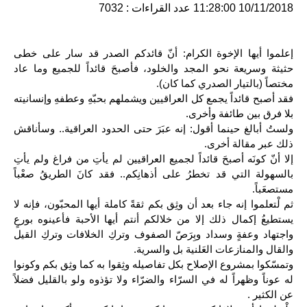
10/11/2018 11:28:00
عدد القراءات : 7032
إعلموا أيها الإخوة الكرام: أنّ قائدكم الصدر قد سار على خطى 
حثيثة وسريعة نحو المجد والخلود، فأصبحَ قائداً للجميع وما عاد 
مختصاً (بالتيار الصدري كما كان).
فقد أصبح قائداً يجمع كل العراقيين ويشملهم بحبّهِ وعطفهِ وإنسانيته 
بلا فرق بين طائفة وأخرى.
ولستُ أبالغ حينما أقول: إنه عبَرَ حتى الحدود العراقية.. وسأناقش 
ذلك عبر مقالة أخرى.
إلا أنّ كونَه أصبحَ قائداً لجميع العراقيين لم يأتِ من فراغ ولم يأتِ 
بالسهولة التي قد تخطرُ على أذهانِكم.. فقد كانَ الطريقُ صعْباً 
مستصعَباً.
ثم لْتعلموا إنه جاء بعد أن وثِق بكم ثقةً كاملة أيها المحبّون، فإنه لا 
يستطيعُ إكمال ذلك إلا من خلالكم أنتم أيها الأحبة فأعينوه بورعٍ 
واجتهاد وعفةٍ وسداد وبِرَصّ الصفوف وتركِ الخلافات وتركِ القيل 
والقال والمنازعات العَلنية بل والسرية.
وتمسّكوا بمشروع الإصلاح بكل تفاصيله وثِقوا به كما وثِق بكم وكونوا 
له عوناً وظهراً له في السرّاء والضرّاء ولا تؤذوه ولو بالقليل فضلاً 
عن الكثير .