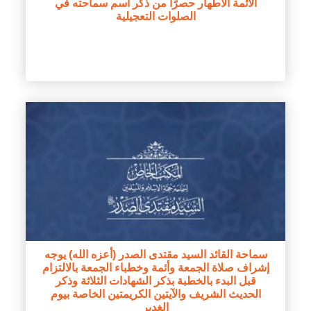
الأئمة الأطهار حصرًا من ذكر اسم سماحته في
الصلوات التعجيلية
سماحة القائد السيد مقتدى الصدر (أعزه الله) يوجه
إشراف صلاة الجمعة وأئمة وخطباء الجمعة بالالتزام
قبل البدء بالخطبة بذكر الشهادات الثلاثة وذكر
الحديث الشريف والآيتين الكريمتين الخاصة بيوم
الغدير