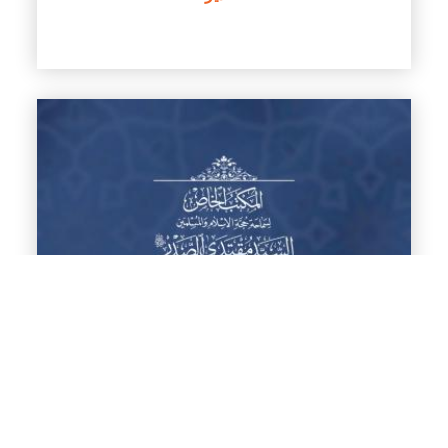
بيان لسماحة القائد السيد مقتدى الصدر (أعزه الله)
حول استخدام المحرمات كالموسيقى والغناء في
الأشعار والمناسبات بحجة محبة آل الصدر