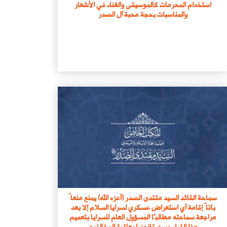
استخدام المحرمات كالموسيقى والغناء في الأشعار
والمناسبات بحجة محبة آل الصدر
فيسبوك
سماحة القائد السيد مقتدى الصدر (أعزه الله) يمنع منعاً
باتاً إقامة أي استعراض عسكري لسرايا السلام إلا بعد
مراجعة سماحته مطالبًا المسؤول العام للسرايا بتعميم
هذا القرار وسن قانون لمعاقبة المخالفين