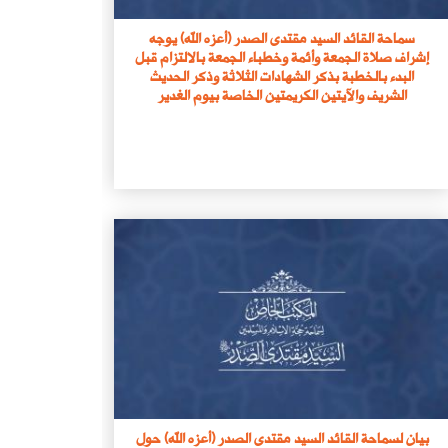
سماحة القائد السيد مقتدى الصدر (أعزه الله) يوجه
إشراف صلاة الجمعة وأئمة وخطباء الجمعة بالالتزام قبل
البدء بالخطبة بذكر الشهادات الثلاثة وذكر الحديث
الشريف والآيتين الكريمتين الخاصة بيوم الغدير
بيان لسماحة القائد السيد مقتدى الصدر (أعزه الله) حول