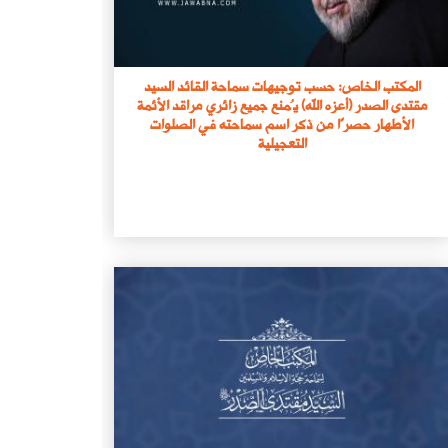
المكتب الخاص: حسب توجيهات سماحة القائد السيد
مقتدى الصدر (أعزه الله) يُمنع جميع زائري مراقد الأئمة
الأطهار حصرًا من ذكر اسم سماحته في الصلوات
التعجيلية